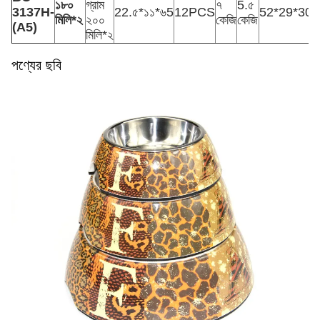
১৮০
গ্রাম
৭
5.৫
3137H-
22.৫*১১*৬5
12PCS
52*29*30
মিলি*২
২০০
কেজি
কেজি
(A5)
মিলি*২
পণ্যের ছবি