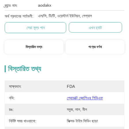
aodakx
ব্র্যান্ড নাম:
এল/সি, টি/টি, ওয়েস্টার্ন ইউনিয়ন, পেপ্যাল
অর্থ প্রদানের শর্তাবলী:
সেরা মূল্য পান
এখন চ্যাট
বিস্তারিত তথ্য
পণ্যের বর্ণনা
বিস্তারিত তথ্য
সাক্ষ্যদান:
FDA
নথি:
প্রোডাক্ট ব্রোশিওর পিডিএফ
রঙ:
সবুজ, লাল, নীল
নির্দিষ্ট সময় খাওয়ানো:
ফিক্সড টাইম ফিডিং ছাড়া