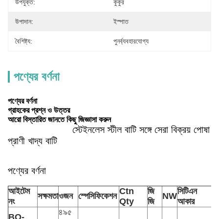
উপযুক্ত:
কুকুর
উপাদান:
ইস্পাত
বৈশিষ্ট্য:
পুনর্ব্যবহারযোগ্য
পণ্যের বর্ণনা
পণ্যের বর্ণনা
গ্রাহকের প্রশ্ন ও উত্তর
আরো বিস্তারিত জানতে কিছু জিজ্ঞাসা করুন
স্টেইনলেস স্টীল বাটি সঙ্গে সেরা বিক্রয় পোষা
প্রাণী খাদ্য বাটি
পণ্যের বর্ণনা
আইটেম
Ctn
জি
সিটিএন
সক্ষমতা
ওজন
স্পেসিফিকেশন
NW
নং
Qty
জি
আকার
৪৯৫
BO-