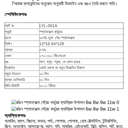
7আমরা ক্লায়েন্টদের অনুরোধ অনুযায়ী ডিজাইন এবং রঙও তৈরি করতে পারি।
স্পেসিফিকেশনঃ
আর্ট নং.
LYL-001A
পয়েন্ট
স্প্যানডেক্স কর্ডুরয়
রচনা
৯৮% তুলা ২% স্প্যানডেক্স
নির্মাণ
12*16 64*128
প্রস্থ
৫৭/৮
ওজন
২৭০-৩০০ জিএসএম
রঙ
লাল, হলুদ, সবুজ, যে কোন রঙের
ডিজাইন
একই নকশা বা নতুন ডিজাইন বিকাশ
নমুনা বিতরণ
১৫ দিন
বাল্ক ডেলিভারি
৩০ দিন
মিনি-কিউটি
৩০০০ মিটার
অ্যাপ্লিকেশনঃ
অ্যারিন, ব্যাগ, বিছানা, কভার, পর্দা, পোশাক, পোশাক, হোম টেক্সটাইল, ইন্টারলিনিং,
জিন্স, অন্তর্বাস, আস্তরণের, ব্যাগ, গদি, সামরিক, রেইনকোট, ফিল্ট, বালিশ, শার্ট, জুতা,