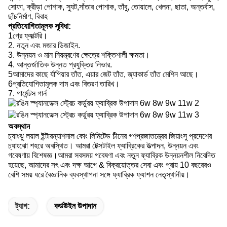
সোফা, ক্রীড়া পোশাক, স্যুট,সাঁতার পোশাক, তাঁবু, তোয়ালে, খেলনা, ছাতা, অন্তর্বাস,
ছাঁচনির্মাণ, বিবাহ
প্রতিযোগিতামূলক সুবিধা:
1গ্রে ফ্যাক্টরি।
2. নতুন এবং মজার ডিজাইন.
3. উন্নয়ন ও মান নিয়ন্ত্রণের ক্ষেত্রে শক্তিশালী ক্ষমতা।
4. আন্তর্জাতিক উন্নত প্রযুক্তির লিভার.
5আমাদের কাছে র্যাপিয়ার তাঁত, এয়ার জেট তাঁত, জ্যাকার্ড তাঁত মেশিন আছে।
6প্রতিযোগিতামূলক দাম এবং বিতরণ তারিখ।
7. গার্মেন্টস গার্ন
অবস্থান
চ্যাংঝু লয়াল ইন্টারন্যাশনাল কোং লিমিটেড চীনের গণপ্রজাতন্ত্রের জিয়াংসু প্রদেশের
চ্যাংঝো শহরে অবস্থিত। আমরা টেক্সটাইল ফ্যাব্রিকের উত্পাদন, উন্নয়ন এবং
গবেষণায় বিশেষজ্ঞ।আমরা সবসময় গবেষণা এবং নতুন ফ্যাব্রিক উন্নয়নশীল নিবেদিত
হয়েছে, আমাদের সৎ এবং দক্ষ আগে & বিক্রয়োত্তর সেবা এবং প্রায় 10 বছরেরও
বেশি সময় ধরে বৈজ্ঞানিক ব্যবস্থাপনা সঙ্গে ফ্যাব্রিক ফ্যাশন নেতৃস্থানীয়।
ট্যাগ:
কর্ডউইন উপাদান