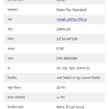
উৎপত্তি স্থল:
চ্যাংঝো
সাক্ষ্যদান:
Oeko-Tex Standard
নথি:
প্রোডাক্ট ব্রোশিওর পিডিএফ
গঠন:
100% তুলা
নির্মাণ:
12*16 64*128
প্রস্থ:
57/8”
ওজন:
270-300GSM
রং:
লাল, হলুদ, সবুজ, যেকোনো রঙ
ডিজাইন:
একই ডিজাইন বা নতুন ডেভেলপ ডিজাইন
নমুনা বিতরণ:
15 দিন
বাল্ক ডেলিভারি:
৩০ দিন
উৎপত্তি স্থল:
জিয়াংসু, চীন (মূল ভূখণ্ড)