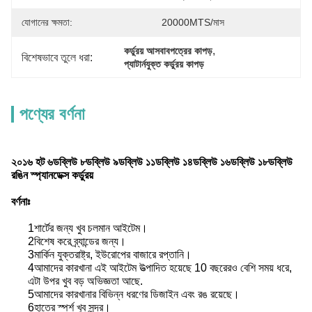
যোগানের ক্ষমতা:
20000MTS/মাস
, 
কর্ডুরয় আসবাবপত্রের কাপড়
বিশেষভাবে তুলে ধরা:
প্যাটার্নযুক্ত কর্ডুরয় কাপড়
পণ্যের বর্ণনা
২০১৬ হট ৬ডব্লিউ ৮ডব্লিউ ৯ডব্লিউ ১১ডব্লিউ ১৪ডব্লিউ ১৬ডব্লিউ ১৮ডব্লিউ
রঙিন স্প্যানডেক্স কর্ডুরয়
বর্ণনাঃ
1শার্টের জন্য খুব চলমান আইটেম।
2বিশেষ করে ব্র্যান্ডের জন্য।
3মার্কিন যুক্তরাষ্ট্র, ইউরোপের বাজারে রপ্তানি।
4আমাদের কারখানা এই আইটেম উত্পাদিত হয়েছে 10 বছরেরও বেশি সময় ধরে,
এটা উপর খুব বড় অভিজ্ঞতা আছে.
5আমাদের কারখানার বিভিন্ন ধরণের ডিজাইন এবং রঙ রয়েছে।
6হাতের স্পর্শ খুব সুন্দর।