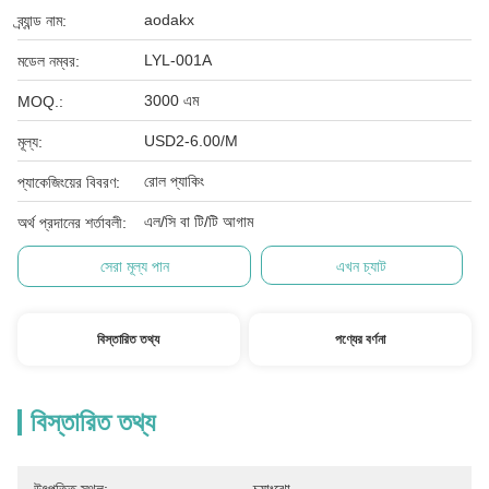
aodakx
ব্র্যান্ড নাম:
LYL-001A
মডেল নম্বর:
3000 এম
MOQ.:
USD2-6.00/M
মূল্য:
রোল প্যাকিং
প্যাকেজিংয়ের বিবরণ:
এল/সি বা টি/টি আগাম
অর্থ প্রদানের শর্তাবলী:
সেরা মূল্য পান
এখন চ্যাট
বিস্তারিত তথ্য
পণ্যের বর্ণনা
বিস্তারিত তথ্য