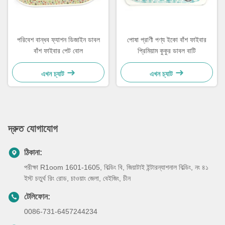
পরিবেশ বান্ধব ফ্যাশন ডিজাইন ডাবল
পোষা প্রাণী পণ্য ইকো বাঁশ ফাইবার
বাঁশ ফাইবার পেট বোল
প্রিমিয়াম কুকুর ডাবল বাটি
এখন চ্যাট
এখন চ্যাট
দ্রুত যোগাযোগ
ঠিকানা:
পরীক্ষা R1oom 1601-1605, বিল্ডিং বি, জিয়াটাই ইন্টারন্যাশনাল বিল্ডিং, নং ৪১
ইস্ট চতুর্থ রিং রোড, চাওয়াং জেলা, বেইজিং, চীন
টেলিফোন:
0086-731-6457244234