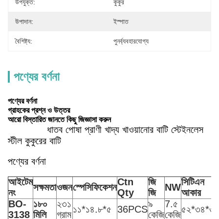
উপযুক্ত:
কুকুর
উপাদান:
ইস্পাত
বৈশিষ্ট্য:
পুনর্ব্যবহারযোগ্য
পণ্যের বর্ণনা
পণ্যের বর্ণনা
গ্রাহকের প্রশ্ন ও উত্তর
আরো বিস্তারিত জানতে কিছু জিজ্ঞাসা করুন
ধাতব পোষা প্রাণী খাদ্য খাওয়ানোর বাটি স্টেইনলেস
স্টীল কুকুরের বাটি
পণ্যের বর্ণনা
আইটেম
Ctn
জি
সিটিএন
সক্ষমতা
ওজন
স্পেসিফিকেশন
NW
নং
Qty
জি
আকার
BO-
১৮০
২৩১
৯
7.৫
১১*১৪.৮*৫
36PCS
৫২*৩৪*৩
3138
মিলি
গ্রাম
কেজি
কেজি