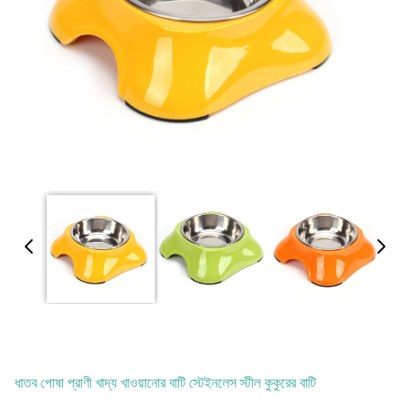
ধাতব পোষা প্রাণী খাদ্য খাওয়ানোর বাটি স্টেইনলেস স্টীল কুকুরের বাটি