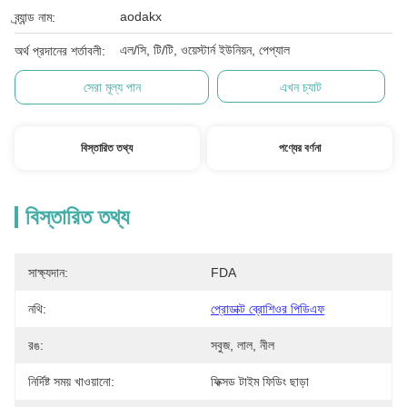
aodakx
ব্র্যান্ড নাম:
এল/সি, টি/টি, ওয়েস্টার্ন ইউনিয়ন, পেপ্যাল
অর্থ প্রদানের শর্তাবলী:
সেরা মূল্য পান
এখন চ্যাট
বিস্তারিত তথ্য
পণ্যের বর্ণনা
বিস্তারিত তথ্য
সাক্ষ্যদান:
FDA
নথি:
প্রোডাক্ট ব্রোশিওর পিডিএফ
রঙ:
সবুজ, লাল, নীল
নির্দিষ্ট সময় খাওয়ানো:
ফিক্সড টাইম ফিডিং ছাড়া