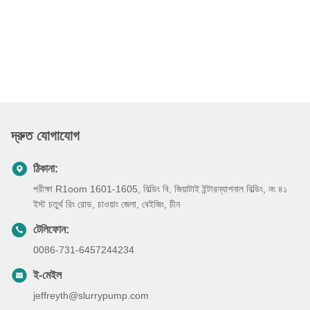
দ্রুত যোগাযোগ
ঠিকানা:
পরীক্ষা R1oom 1601-1605, বিল্ডিং বি, জিয়াটাই ইন্টারন্যাশনাল বিল্ডিং, নং ৪১
ইস্ট চতুর্থ রিং রোড, চাওয়াং জেলা, বেইজিং, চীন
টেলিফোন:
0086-731-6457244234
ই-মেইল
jeffreyth@slurrypump.com