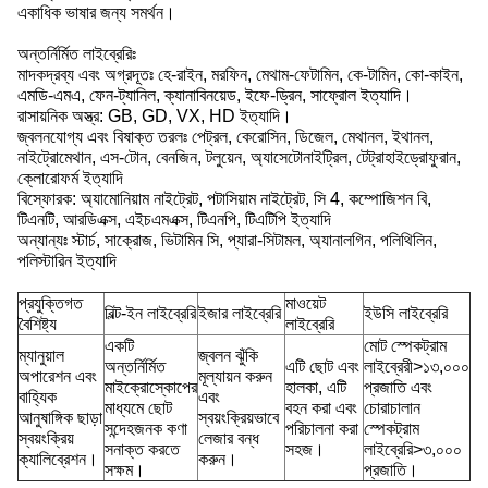
একাধিক ভাষার জন্য সমর্থন।
অন্তর্নির্মিত লাইব্রেরিঃ
মাদকদ্রব্য এবং অগ্রদূতঃ হে-রাইন, মরফিন, মেথাম-ফেটামিন, কে-টামিন, কো-কাইন,
এমডি-এমএ, ফেন-ট্যানিল, ক্যানাবিনয়েড, ইফে-ড্রিন, সাফ্রোল ইত্যাদি।
রাসায়নিক অস্ত্র: GB, GD, VX, HD ইত্যাদি।
জ্বলনযোগ্য এবং বিষাক্ত তরলঃ পেট্রল, কেরোসিন, ডিজেল, মেথানল, ইথানল,
নাইট্রোমেথান, এস-টোন, বেনজিন, টলুয়েন, অ্যাসেটোনাইট্রিল, টেট্রাহাইড্রোফুরান,
ক্লোরোফর্ম ইত্যাদি
বিস্ফোরক: অ্যামোনিয়াম নাইট্রেট, পটাসিয়াম নাইট্রেট, সি 4, কম্পোজিশন বি,
টিএনটি, আরডিএক্স, এইচএমএক্স, টিএনপি, টিএটিপি ইত্যাদি
অন্যান্যঃ স্টার্চ, সাক্রোজ, ভিটামিন সি, প্যারা-সিটামল, অ্যানালগিন, পলিথিলিন,
পলিস্টারিন ইত্যাদি
প্রযুক্তিগত
মাওয়েট
বিল্ট-ইন লাইব্রেরি
ইজার লাইব্রেরি
ইউসি লাইব্রেরি
বৈশিষ্ট্য
লাইব্রেরি
একটি
মোট স্পেকট্রাম
ম্যানুয়াল
জ্বলন ঝুঁকি
অন্তর্নির্মিত
এটি ছোট এবং
লাইব্রেরী>১৩,০০০
অপারেশন এবং
মূল্যায়ন করুন
মাইক্রোস্কোপের
হালকা, এটি
প্রজাতি এবং
বাহ্যিক
এবং
মাধ্যমে ছোট
বহন করা এবং
চোরাচালান
আনুষাঙ্গিক ছাড়া
স্বয়ংক্রিয়ভাবে
সন্দেহজনক কণা
পরিচালনা করা
স্পেকট্রাম
স্বয়ংক্রিয়
লেজার বন্ধ
সনাক্ত করতে
সহজ।
লাইব্রেরি>৩,০০০
ক্যালিব্রেশন।
করুন।
সক্ষম।
প্রজাতি।