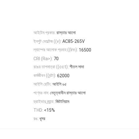
আইটেম প্রকার:
রাস্তার আলো
ইনপুট ভোল্টেজ ((v):
AC85-265V
ল্যাম্পের আলোক প্রবাহ ((lm):
16500
CRI (Ra>):
70
রঙের তাপমাত্রা ((cct):
শীতল সাদা
কর্মজীবন ((ঘন্টা):
62000
আইপি রেটিং:
আইপি ৬৫
পণ্যের নাম:
নেতৃত্বাধীন রাস্তার আলো
ড্রাইভার ব্র্যান্ড:
জিটানিয়াম
THD:
<15%
রঙ:
ধূসর