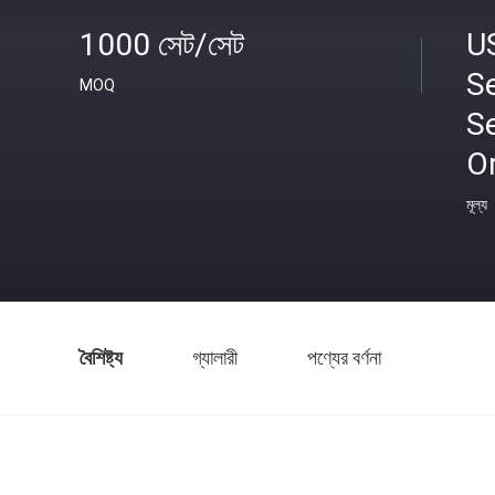
1000 সেট/সেট
U
Se
MOQ
Se
O
মূল্য
বৈশিষ্ট্য
গ্যালারী
পণ্যের বর্ণনা