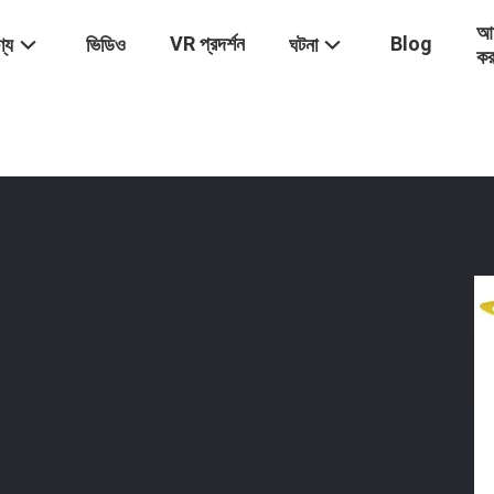
আম
VR প্রদর্শন
Blog
্য
ভিডিও
ঘটনা
কর