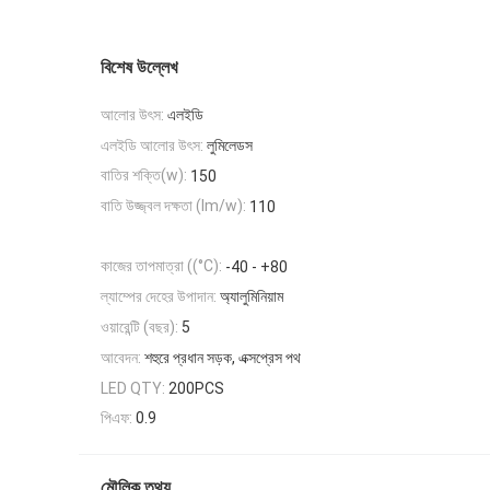
বিশেষ উল্লেখ
আলোর উৎস:
এলইডি
এলইডি আলোর উৎস:
লুমিলেডস
বাতির শক্তি(w):
150
বাতি উজ্জ্বল দক্ষতা (lm/w):
110
কাজের তাপমাত্রা ((°C):
-40 - +80
ল্যাম্পের দেহের উপাদান:
অ্যালুমিনিয়াম
ওয়ারেন্টি (বছর):
5
আবেদন:
শহুরে প্রধান সড়ক, এক্সপ্রেস পথ
LED QTY:
200PCS
পিএফ:
0.9
মৌলিক তথ্য