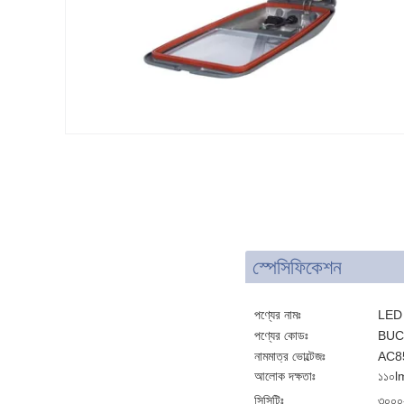
স্পেসিফিকেশন
পণ্যের নামঃ
LED স
পণ্যের কোডঃ
BUC
নামমাত্র ভোল্টেজঃ
AC8
আলোক দক্ষতাঃ
১১০l
সিসিটিঃ
৩০০০