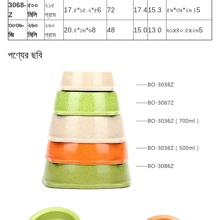
3068-
৫০০
২১৫
17.৫*১৫.২*৫6
72
17.4
15.3
৫৯*৩৯*২৯।5
Z
মিলি
গ্রাম
৩০৩৬-
২৬০
২৬০
20.৫*১৬*৬8
48
15.0
13.0
৬১x৪০.৫x২৬5
জি
মিলি
গ্রাম
পণ্যের ছবি