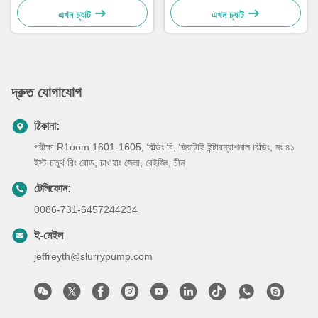
এখন চ্যাট
এখন চ্যাট
দ্রুত যোগাযোগ
ঠিকানা:
পরীক্ষা R1oom 1601-1605, বিল্ডিং বি, জিয়াটাই ইন্টারন্যাশনাল বিল্ডিং, নং ৪১
ইস্ট চতুর্থ রিং রোড, চাওয়াং জেলা, বেইজিং, চীন
টেলিফোন:
0086-731-6457244234
ই-মেইল
jeffreyth@slurrypump.com