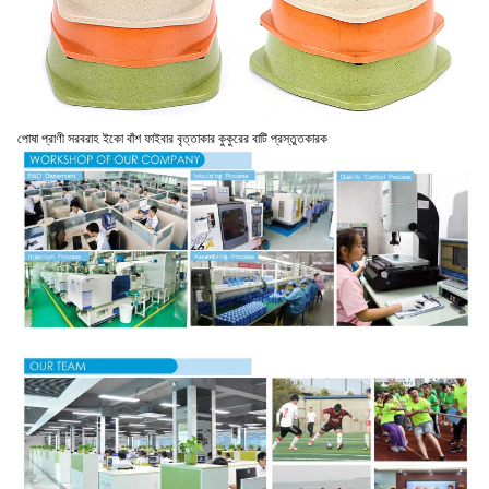
পোষা প্রাণী সরবরাহ ইকো বাঁশ ফাইবার বৃত্তাকার কুকুরের বাটি প্রস্তুতকারক