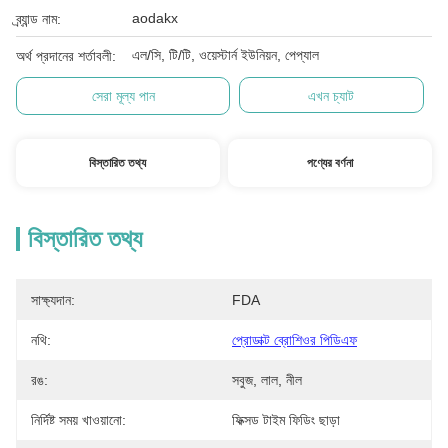
aodakx
ব্র্যান্ড নাম:
এল/সি, টি/টি, ওয়েস্টার্ন ইউনিয়ন, পেপ্যাল
অর্থ প্রদানের শর্তাবলী:
সেরা মূল্য পান
এখন চ্যাট
বিস্তারিত তথ্য
পণ্যের বর্ণনা
বিস্তারিত তথ্য
সাক্ষ্যদান:
FDA
নথি:
প্রোডাক্ট ব্রোশিওর পিডিএফ
রঙ:
সবুজ, লাল, নীল
নির্দিষ্ট সময় খাওয়ানো:
ফিক্সড টাইম ফিডিং ছাড়া