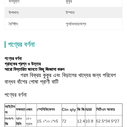
উপযুক্ত:
কুকুর
উপাদান:
ইস্পাত
বৈশিষ্ট্য:
পুনর্ব্যবহারযোগ্য
পণ্যের বর্ণনা
পণ্যের বর্ণনা
গ্রাহকের প্রশ্ন ও উত্তর
আরো বিস্তারিত জানতে কিছু জিজ্ঞাসা করুন
গরম বিক্রয় কুকুর এবং বিড়ালের খাদ্যের জন্য পরিবেশ
বান্ধব বাঁশের পোষা প্রাণী বাটি
পণ্যের বর্ণনা
আইটেম
সক্ষমতা
ওজন
স্পেসিফিকেশন
Ctn qty
জি জি
NW
সিটিএন আকার
নং
৩০৬৭-
২৫০
১৫০
15.২*১৩.১*৪5
72
12.4
10.8
52.5*34.5*27
জি
মিলি
গ্রাম